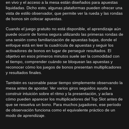
en vivo y el acceso a la mesa están diseñados para apuestas
liquidadas. Dicho esto, algunas plataformas pueden ofrecer una
vista de estilo observador, que permite ver la rueda y las rondas
de bonos sin colocar apuestas.
Cuando el juego gratuito no está disponible, el aprendizaje aún
puede ocurrir de forma segura utilizando las primeras rondas de
una sesión como familiarización de apuestas bajas, donde el
enfoque está en leer la cuadrícula de apuestas y seguir los
activadores de bonos en lugar de perseguir resultados. El
objetivo en esos primeros minutos suele ser la comodidad con
el tiempo, comprender cuándo se bloquean las apuestas y
reconocer cómo los juegos de bonos presentan multiplicadores
y resultados finales.
También es razonable pasar tiempo simplemente observando la
mesa antes de apostar. Ver varios giros seguidos ayuda a
construir intuición sobre el ritmo y la presentación, y aclara
cómo pueden aparecer los multiplicadores del Top Slot antes de
que se resuelva un bono. Para muchos jugadores, ese período
de observación funciona como el equivalente práctico de un
modo de aprendizaje.