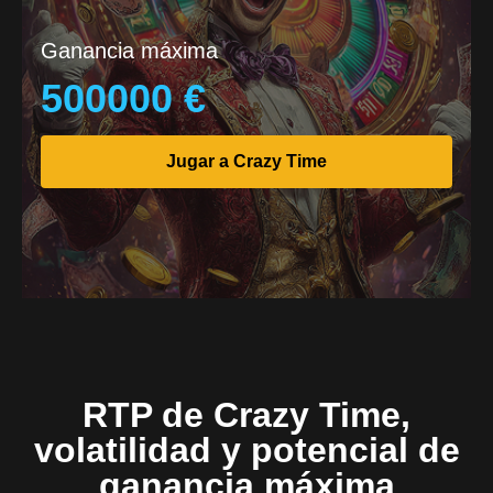
Ganancia máxima
500000 €
Jugar a Crazy Time
RTP de Crazy Time,
volatilidad y potencial de
ganancia máxima