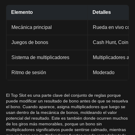
Elemento
Detalles
Mecánica principal
Rueda en vivo con 
Juegos de bonos
Cash Hunt, Coin Fl
Sistema de multiplicadores
Multiplicadores alea
Ritmo de sesión
Moderado
El Top Slot es una parte clave del conjunto de reglas porque
puede modificar un resultado de bono antes de que se resuelva
el bono. Cuando aparece, asigna multiplicadores que luego se
usan dentro de la mecánica de bonos, moldeando el valor
potencial del resultado. Este es también donde ocurren muchos
de los giros más memorables, porque un bono sin
multiplicadores significativos puede sentirse calmado, mientras