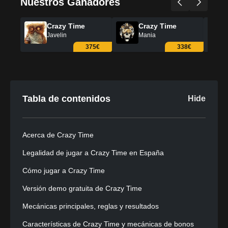
Nuestros Ganadores
Crazy Time
Crazy Time
Javelin
Mania
375€
338€
Tabla de contenidos
Hide
Acerca de Crazy Time
Legalidad de jugar a Crazy Time en España
Cómo jugar a Crazy Time
Versión demo gratuita de Crazy Time
Mecánicas principales, reglas y resultados
Características de Crazy Time y mecánicas de bonos