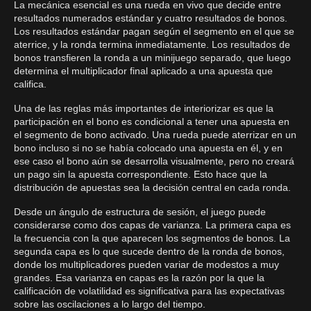
La mecánica esencial es una rueda en vivo que decide entre
resultados numerados estándar y cuatro resultados de bonos.
Los resultados estándar pagan según el segmento en el que se
aterrice, y la ronda termina inmediatamente. Los resultados de
bonos transfieren la ronda a un minijuego separado, que luego
determina el multiplicador final aplicado a una apuesta que
califica.
Una de las reglas más importantes de interiorizar es que la
participación en el bono es condicional a tener una apuesta en
el segmento de bono activado. Una rueda puede aterrizar en un
bono incluso si no se había colocado una apuesta en él, y en
ese caso el bono aún se desarrolla visualmente, pero no creará
un pago sin la apuesta correspondiente. Esto hace que la
distribución de apuestas sea la decisión central en cada ronda.
Desde un ángulo de estructura de sesión, el juego puede
considerarse como dos capas de varianza. La primera capa es
la frecuencia con la que aparecen los segmentos de bonos. La
segunda capa es lo que sucede dentro de la ronda de bonos,
donde los multiplicadores pueden variar de modestos a muy
grandes. Esa varianza en capas es la razón por la que la
calificación de volatilidad es significativa para las expectativas
sobre las oscilaciones a lo largo del tiempo.