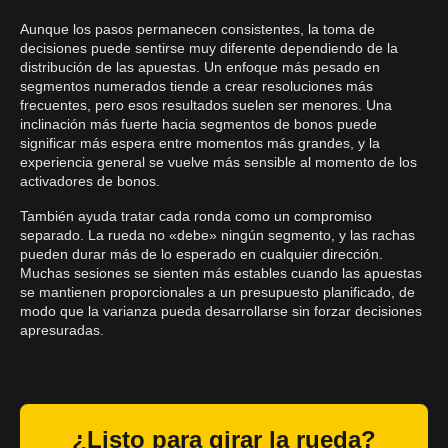
Aunque los pasos permanecen consistentes, la toma de
decisiones puede sentirse muy diferente dependiendo de la
distribución de las apuestas. Un enfoque más pesado en
segmentos numerados tiende a crear resoluciones más
frecuentes, pero esos resultados suelen ser menores. Una
inclinación más fuerte hacia segmentos de bonos puede
significar más espera entre momentos más grandes, y la
experiencia general se vuelve más sensible al momento de los
activadores de bonos.
También ayuda tratar cada ronda como un compromiso
separado. La rueda no «debe» ningún segmento, y las rachas
pueden durar más de lo esperado en cualquier dirección.
Muchas sesiones se sienten más estables cuando las apuestas
se mantienen proporcionales a un presupuesto planificado, de
modo que la varianza pueda desarrollarse sin forzar decisiones
apresuradas.
¿Listo para girar la rueda?